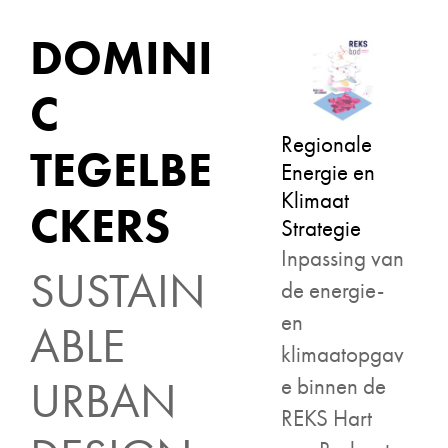
DOMINI
C
Regionale
TEGELBE
Energie en
Klimaat
CKERS
Strategie
Inpassing van
SUSTAIN
de energie-
en
ABLE
klimaatopgav
e binnen de
URBAN
REKS Hart