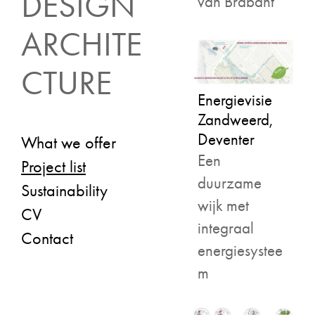
DESIGN
van Brabant
ARCHITE
CTURE
Energievisie
Zandweerd,
Deventer
What we offer
Een
Project list
duurzame
Sustainability
wijk met
CV
integraal
Contact
energiesystee
m