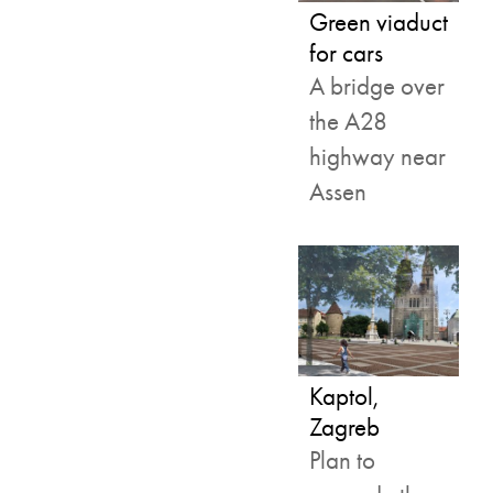
Green viaduct
for cars
A bridge over
the A28
highway near
Assen
Kaptol,
Zagreb
Plan to